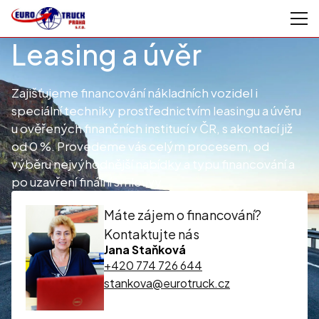
Leasing a úvěr
Zajišťujeme financování nákladních vozidel i
speciální techniky prostřednictvím leasingu a úvěru
u ověřených finančních institucí v ČR, s akontací již
od 0 %. Provedeme vás celým procesem, od
výběru nejvýhodnější nabídky a typu financování a
po uzavření finální smlouvy.
Máte zájem o financování?
Kontaktujte nás
Jana Staňková
+420 774 726 644
stankova@eurotruck.cz