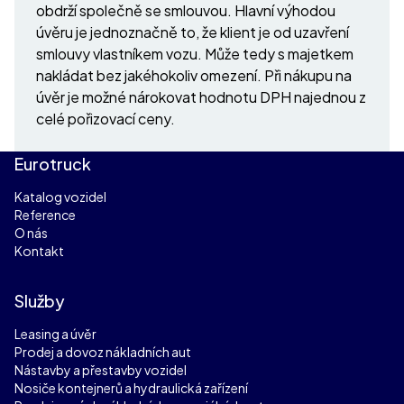
obdrží společně se smlouvou. Hlavní výhodou
úvěru je jednoznačně to, že klient je od uzavření
smlouvy vlastníkem vozu. Může tedy s majetkem
nakládat bez jakéhokoliv omezení. Při nákupu na
úvěr je možné nárokovat hodnotu DPH najednou z
celé pořizovací ceny.
Eurotruck
Katalog vozidel
Reference
O nás
Kontakt
Služby
Leasing a úvěr
Prodej a dovoz nákladních aut
Nástavby a přestavby vozidel
Nosiče kontejnerů a hydraulická zařízení