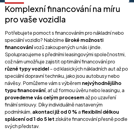
Komplexní financování na míru
pro vaše vozidla
Potřebujete pomoct s financováním pro nákladní nebo
speciální vozidlo? Nabízíme
široké možnosti
financování
vozů zakoupených u nás i jinde.
Spolupracujeme s předními leasingovými společnostmi,
což nám umožňuje zajistit optimální financování pro
různé typy vozidel
– od klasických nákladních aut až po
speciální dopravní techniku, jako jsou autobusy nebo
návěsy. Pomůžeme vám s výběrem
nejvýhodnějšího
typu financování
, ať už formou úvěru nebo leasingu, a
provedeme vás celým procesem
až po uzavření
finální smlouvy. Díky individuálně nastaveným
podmínkám,
akontaci již od 0 %
a
flexibilní délkou
splácení od 1 do 5 let
získáte financování přesně podle
svých představ.